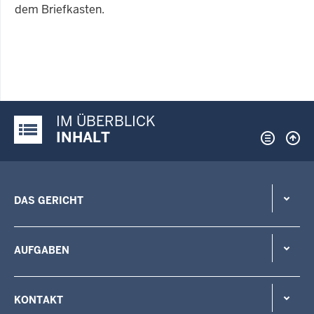
dem Briefkasten.
IM ÜBERBLICK
Justiz-Portal im Überblick:
INHALT
DAS GERICHT
AUFGABEN
KONTAKT