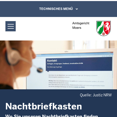
Direkt zum Inhalt
Amtsgericht Moers: Nachtbriefkasten
TECHNISCHES MENÜ
Leichte Sprache, Gebärdensprachenvideo
und Kontaktformular
Quelle: Justiz NRW
Nachtbriefkasten
Wo Sie unseren Nachtbriefkasten finden