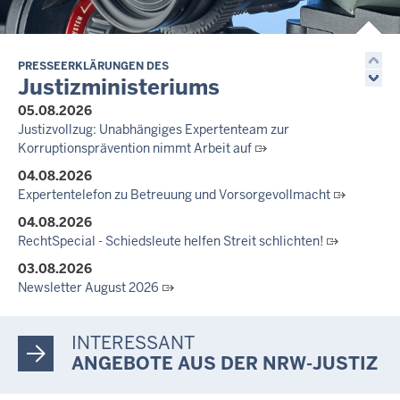
zieht positive Bilanz des Projekts Zukunftswerkstatt Justiz
Nordrhein-Westfalen
01.07.2026
Newsletter Juli 2026
PRESSEERKLÄRUNGEN DES
Justizministeriums
30.06.2026
05.08.2026
288 Anwärterinnen und Anwärter des Jahrgangs 2024/2026
Justizvollzug: Unabhängiges Expertenteam zur
der Justizvollzugsschule NRW geehrt
Korruptionsprävention nimmt Arbeit auf
30.06.2026
04.08.2026
RechtSpecial - Schiedsleute helfen Streit schlichten!
Expertentelefon zu Betreuung und Vorsorgevollmacht
04.08.2026
RechtSpecial - Schiedsleute helfen Streit schlichten!
03.08.2026
Newsletter August 2026
27.07.2026
Dein Mut findet Rückhalt: Die Justiz NRW unterstützt
INTERESSANT
Informationskampagne gegen häusliche Gewalt
ANGEBOTE AUS DER NRW-JUSTIZ
10.07.2026
Anerkennung für innovative Suizidpräventionsarbeit: JVA Köln