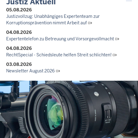
Justiz Aktuell
05.08.2026
Justizvollzug: Unabhängiges Expertenteam zur
Korruptionsprävention nimmt Arbeit auf
04.08.2026
Expertentelefon zu Betreuung und Vorsorgevollmacht
04.08.2026
RechtSpecial - Schiedsleute helfen Streit schlichten!
03.08.2026
Newsletter August 2026
27.07.2026
Dein Mut findet Rückhalt: Die Justiz NRW unterstützt
Informationskampagne gegen häusliche Gewalt
10.07.2026
Anerkennung für innovative Suizidpräventionsarbeit: JVA Köln
ausgezeichnet
14.07.2026
Justiz der Zukunft gemeinsam gestalten: Minister Limbach