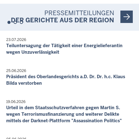
395.000,00 €
PRESSEMITTEILUNGEN
Letzte Aktualisierung:
Heute, 08:57 Uhr
DER GERICHTE AUS DER REGION
23.07.2026
Teiluntersagung der Tätigkeit einer Energielieferantin
wegen Unzuverlässigkeit
25.06.2026
Präsident des Oberlandesgerichts a.D. Dr. Dr. h.c. Klaus
Bilda verstorben
19.06.2026
Urteil in dem Staatsschutzverfahren gegen Martin S.
wegen Terrorismusfinanzierung und weiterer Delikte
mittels der Darknet-Plattform "Assassination Politics"