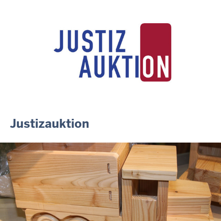
ausgezeichnet
14.07.2026
Justiz der Zukunft gemeinsam gestalten: Minister Limbach
zieht positive Bilanz des Projekts Zukunftswerkstatt Justiz
Nordrhein-Westfalen
01.07.2026
Newsletter Juli 2026
30.06.2026
288 Anwärterinnen und Anwärter des Jahrgangs 2024/2026
der Justizvollzugsschule NRW geehrt
Justizauktion
30.06.2026
RechtSpecial - Schiedsleute helfen Streit schlichten!