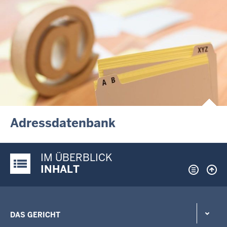
Adressdatenbank
IM ÜBERBLICK
Justiz-Portal im Überblick:
INHALT
DAS GERICHT